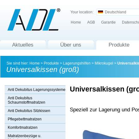
Your location:
Deutschland
Home
AGB
Garantie
Datensch
Aktuelles
Über uns
Produkte
Sie sind hier:
Home
>
Produkte
>
Lagerungshilfen
>
Mikrokugel
>
Universalki
Universalkissen (groß)
Universalkissen (gr
Anti Dekubitus Lagerungssysteme
Anti Dekubitus
Schaumstoffmatratzen
Speziell zur Lagerung und Pos
Anti Dekubitus Sitzkissen
Pflegebettmatratzen
Komfortmatratzen
Matratzenbezüge u.