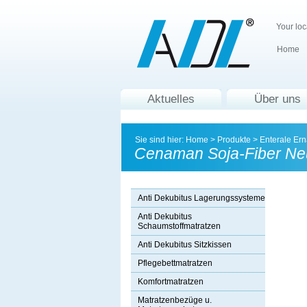
Your loc
Home
Aktuelles
Über uns
Sie sind hier:
Home
>
Produkte
>
Enterale Er
Cenaman Soja-Fiber Neu
Anti Dekubitus Lagerungssysteme
Anti Dekubitus
Schaumstoffmatratzen
Anti Dekubitus Sitzkissen
Pflegebettmatratzen
Komfortmatratzen
Matratzenbezüge u.