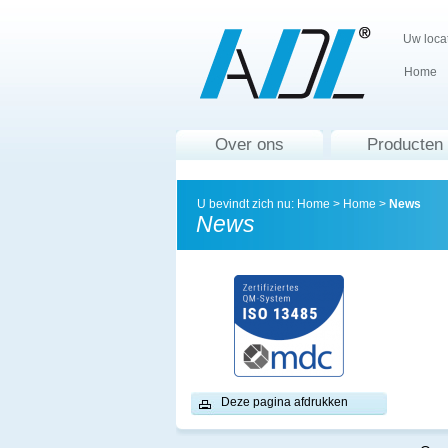
Uw locat
Home
Over ons
Producten
U bevindt zich nu:
Home
>
Home
>
News
News
Deze pagina afdrukken