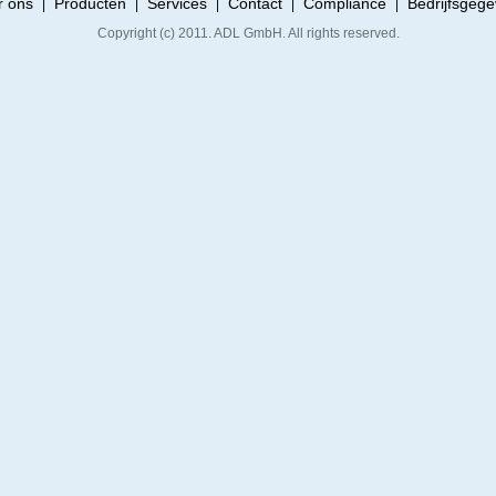
r ons
Producten
Services
Contact
Compliance
Bedrijfsgeg
|
|
|
|
|
Copyright (c) 2011. ADL GmbH. All rights reserved.