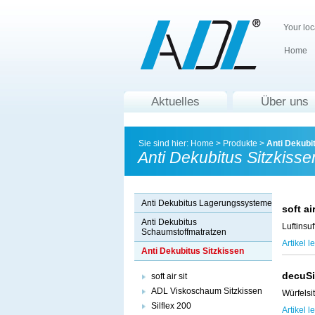
Your loc
Home
Aktuelles
Über uns
Sie sind hier:
Home
>
Produkte
>
Anti Dekubi
Anti Dekubitus Sitzkisse
Anti Dekubitus Lagerungssysteme
soft ai
Anti Dekubitus
Luftinsu
Schaumstoffmatratzen
Artikel l
Anti Dekubitus Sitzkissen
decuS
soft air sit
ADL Viskoschaum Sitzkissen
Würfelsi
Silflex 200
Artikel l