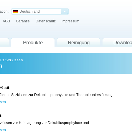
ation:
Deutschland
AGB
Garantie
Datenschutz
Impressum
Produkte
Reinigung
Downlo
tus Sitzkissen
n
r® sit
ffliertes Sitzkissen zur Dekubitusprophylaxe und Therapieunterstützung...
esen
it
tzkissen zur Hohllagerung zur Dekubitusprophylaxe und...
esen