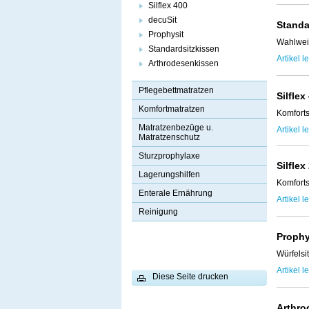
Silflex 400
decuSit
Standa
Prophysit
Wahlwei
Standardsitzkissen
Artikel l
Arthrodesenkissen
Pflegebettmatratzen
Silflex
Komfortmatratzen
Komforts
Matratzenbezüge u.
Artikel l
Matratzenschutz
Sturzprophylaxe
Silflex
Lagerungshilfen
Komforts
Enterale Ernährung
Artikel l
Reinigung
Prophy
Würfelsi
Artikel l
Diese Seite drucken
Arthro