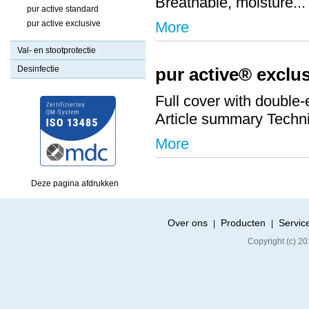
Breathable, moisture...
pur active standard
pur active exclusive
More
Val- en stootprotectie
Desinfectie
pur active® exclu
Full cover with doub
Article summary Technic
More
Deze pagina afdrukken
Over ons
Producten
Servic
|
|
Copyright (c) 20