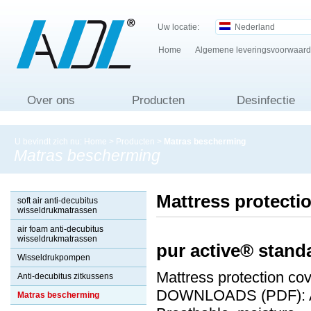
Uw locatie:
Nederland
Home
Algemene leveringsvoorwaar
Over ons
Producten
Desinfectie
U bevindt zich nu:
Home
>
Producten
>
Matras bescherming
Matras bescherming
Mattress protecti
soft air anti-decubitus
wisseldrukmatrassen
air foam anti-decubitus
wisseldrukmatrassen
pur active® stan
Wisseldrukpompen
Mattress protection cov
Anti-decubitus zitkussens
DOWNLOADS (PDF): Art
Matras bescherming