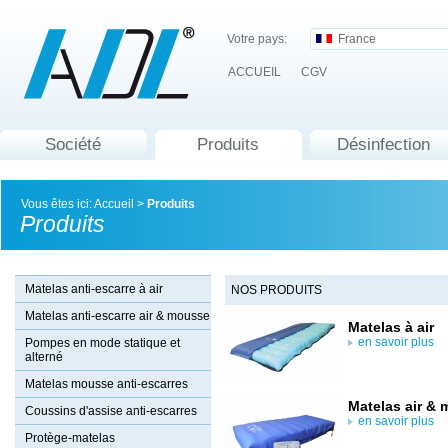
Votre pays:
France
ACCUEIL
CGV
Société
Produits
Désinfection
Vous êtes ici:
Accueil
>
Produits
Produits
Matelas anti-escarre à air
NOS PRODUITS
Matelas anti-escarre air & mousse
Matelas à air
en savoir plus
Pompes en mode statique et
alterné
Matelas mousse anti-escarres
Matelas air &
Coussins d'assise anti-escarres
en savoir plus
Protège-matelas