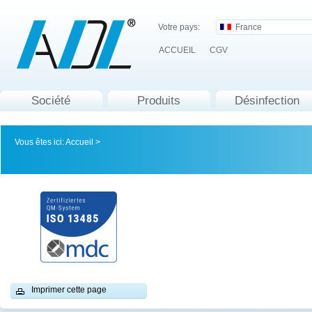
Votre pays:
France
ACCUEIL
CGV
Société
Produits
Désinfection
Vous êtes ici:
Accueil
>
Imprimer cette page